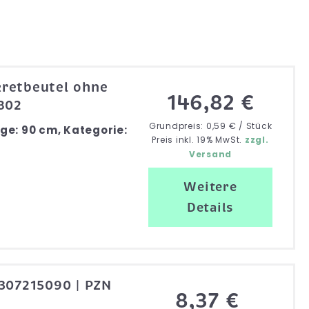
kretbeutel ohne
146,82 €
4802
Grundpreis: 0,59 € / Stück
ge: 90 cm, Kategorie:
Preis inkl. 19% MwSt.
zzgl.
Versand
Weitere
Details
5307215090 | PZN
8,37 €