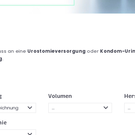
uss an eine
Urostomieversorgung
oder
Kondom-Urin
g
.
g
Volumen
Her
nie