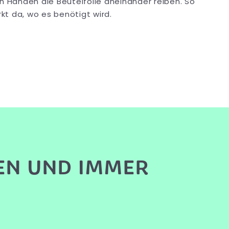
en Händen die Beutelfolie aneinander reiben. So
rkt da, wo es benötigt wird.
EN UND IMMER