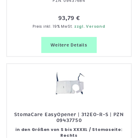
PZN: 09437684
93,79 €
Preis inkl. 19% MwSt.
zzgl. Versand
Weitere Details
StomaCare EasyOpener | 312EO-R-S | PZN
09437750
in den Größen von S bis XXXXL / Stomaseite:
Rechts