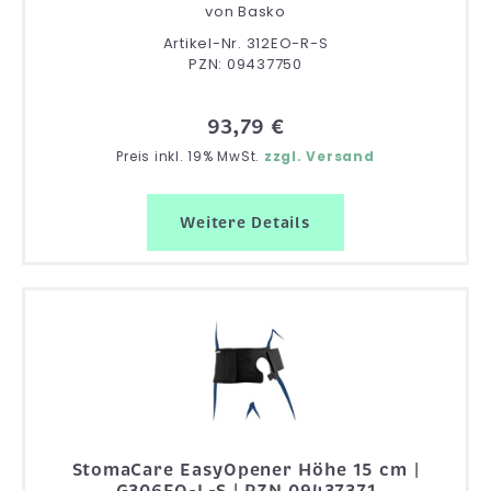
von
Basko
Artikel-Nr. 312EO-R-S
PZN: 09437750
93,79 €
Preis inkl. 19% MwSt.
zzgl. Versand
Weitere Details
StomaCare EasyOpener Höhe 15 cm |
G306EO-L-S | PZN 09437371