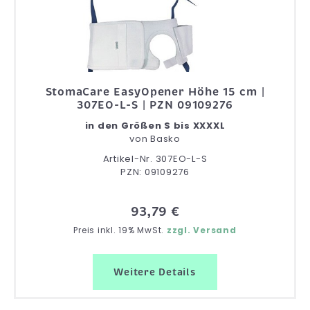
StomaCare EasyOpener Höhe 15 cm |
307EO-L-S | PZN 09109276
in den Größen S bis XXXXL
von
Basko
Artikel-Nr. 307EO-L-S
PZN: 09109276
93,79 €
Preis inkl. 19% MwSt.
zzgl. Versand
Weitere Details