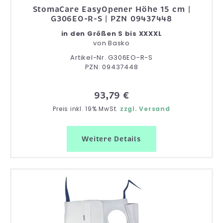
StomaCare EasyOpener Höhe 15 cm |
G306EO-R-S | PZN 09437448
in den Größen S bis XXXXL
von
Basko
Artikel-Nr. G306EO-R-S
PZN: 09437448
93,79 €
Preis inkl. 19% MwSt.
zzgl. Versand
Weitere Details