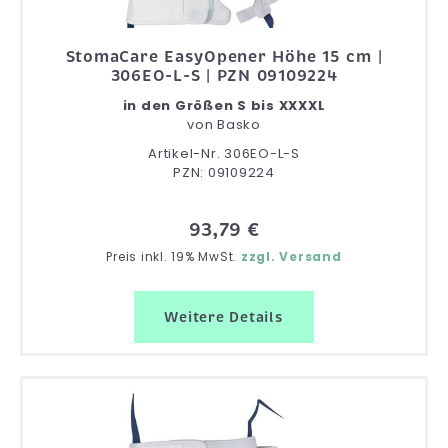
StomaCare EasyOpener Höhe 15 cm |
306EO-L-S | PZN 09109224
in den Größen S bis XXXXL
von
Basko
Artikel-Nr. 306EO-L-S
PZN: 09109224
93,79 €
Preis inkl. 19% MwSt.
zzgl. Versand
Weitere Details