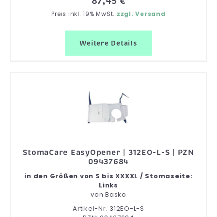
87,45 €
Preis inkl. 19% MwSt.
zzgl. Versand
Weitere Details
StomaCare EasyOpener | 312EO-L-S | PZN
09437684
in den Größen von S bis XXXXL / Stomaseite:
Links
von
Basko
Artikel-Nr. 312EO-L-S