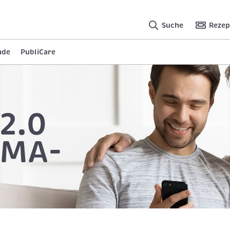
Suche
Rezep
nde
PubliCare
2.0
OMA-