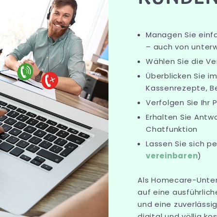
Managen Sie einf
– auch von unter
Wählen Sie die Ve
Überblicken Sie 
Kassenrezepte, B
Verfolgen Sie Ihr
Erhalten Sie Antw
Chatfunktion
Lassen Sie sich p
vereinbaren
)
Als Homecare-Unter
auf eine ausführlic
und eine zuverlässi
digital und völlig ko