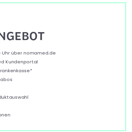
ANGEBOT
ie Uhr über nomamed.de
d Kundenportal
Krankenkasse*
sabos
oduktauswahl
ionen