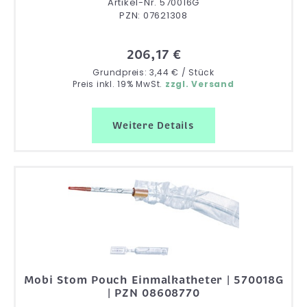
Artikel-Nr. 570016G
PZN: 07621308
206,17 €
Grundpreis: 3,44 € / Stück
Preis inkl. 19% MwSt.
zzgl. Versand
Weitere Details
Mobi Stom Pouch Einmalkatheter | 570018G
| PZN 08608770