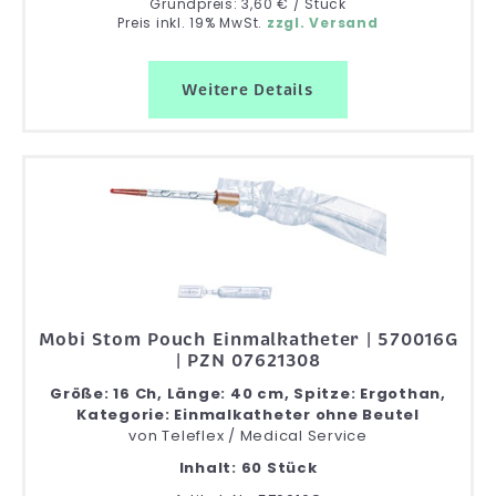
Grundpreis: 3,60 € / Stück
Preis inkl. 19% MwSt.
zzgl. Versand
Weitere Details
Mobi Stom Pouch Einmalkatheter | 570016G
| PZN 07621308
Größe: 16 Ch, Länge: 40 cm, Spitze: Ergothan,
Kategorie: Einmalkatheter ohne Beutel
von
Teleflex / Medical Service
Inhalt: 60 Stück