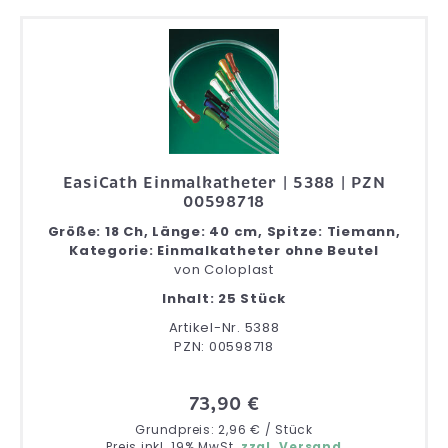
EasiCath Einmalkatheter | 5388 | PZN
00598718
Größe: 18 Ch, Länge: 40 cm, Spitze: Tiemann,
Kategorie: Einmalkatheter ohne Beutel
von
Coloplast
Inhalt: 25 Stück
Artikel-Nr. 5388
PZN: 00598718
73,90 €
Grundpreis: 2,96 € / Stück
Preis inkl. 19% MwSt.
zzgl. Versand