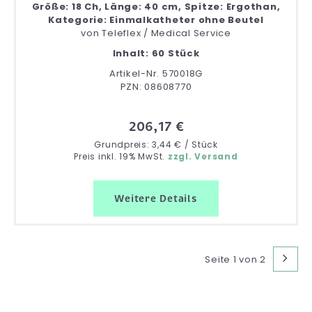
Größe: 18 Ch, Länge: 40 cm, Spitze: Ergothan,
Kategorie: Einmalkatheter ohne Beutel
von
Teleflex / Medical Service
Inhalt: 60 Stück
Artikel-Nr. 570018G
PZN: 08608770
206,17 €
Grundpreis: 3,44 € / Stück
Preis inkl. 19% MwSt.
zzgl. Versand
Weitere Details
Seite 1 von 2