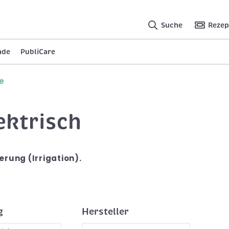
Suche
Rezep
nde
PubliCare
e
ektrisch
rung (Irrigation).
g
Hersteller