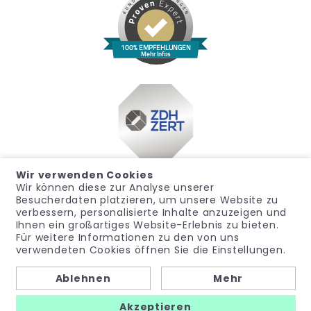
100% EMPFEHLUNGEN
Mehr Infos
Wir verwenden Cookies
Wir können diese zur Analyse unserer
Besucherdaten platzieren, um unsere Website zu
verbessern, personalisierte Inhalte anzuzeigen und
Ihnen ein großartiges Website-Erlebnis zu bieten.
Für weitere Informationen zu den von uns
Impressum
Datenschutz
Widerrufsrecht
verwendeten Cookies öffnen Sie die Einstellungen.
Allgemeine Geschäftsbedingungen
Hinweisgeber
Ablehnen
Mehr
© noma-med – Ein Geschäftsbereich der PubliCare GmbH
Akzeptieren