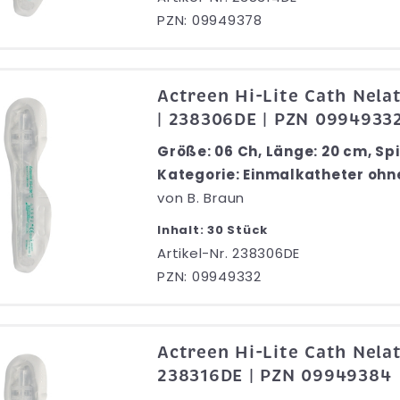
PZN: 09949378
Actreen Hi-Lite Cath Nela
| 238306DE | PZN 0994933
Größe: 06 Ch, Länge: 20 cm, Spi
Kategorie: Einmalkatheter ohn
von
B. Braun
Inhalt: 30 Stück
Artikel-Nr. 238306DE
PZN: 09949332
Actreen Hi-Lite Cath Nela
238316DE | PZN 09949384