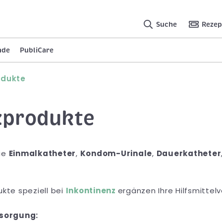
Suche
Rezep
nde
PubliCare
odukte
zprodukte
ie
Einmalkatheter
,
Kondom-Urinale
,
Dauerkatheter
kte speziell bei
Inkontinenz
ergänzen Ihre Hilfsmittel
rsorgung: