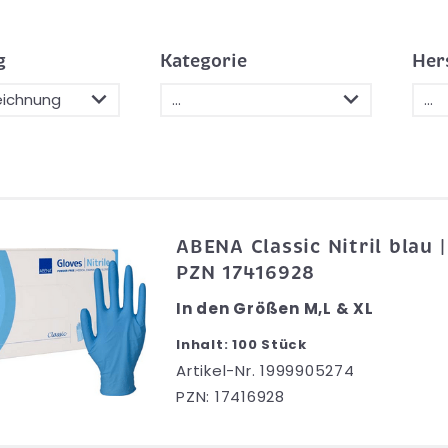
g
Kategorie
Her
ABENA Classic Nitril blau 
PZN 17416928
In den Größen M,L & XL
Inhalt: 100 Stück
Artikel-Nr. 1999905274
PZN: 17416928