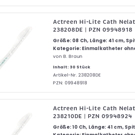
Actreen Hi-Lite Cath Nela
238208DE | PZN 09948918
Größe: 08 Ch, Länge: 41 cm, Spi
Kategorie: Einmalkatheter ohn
von
B. Braun
Inhalt: 30 Stück
Artikel-Nr. 238208DE
PZN: 09948918
Actreen Hi-Lite Cath Nela
238210DE | PZN 09948924
Größe: 10 Ch, Länge: 41 cm, Spi
Kategorie: Einmalkatheter ohn