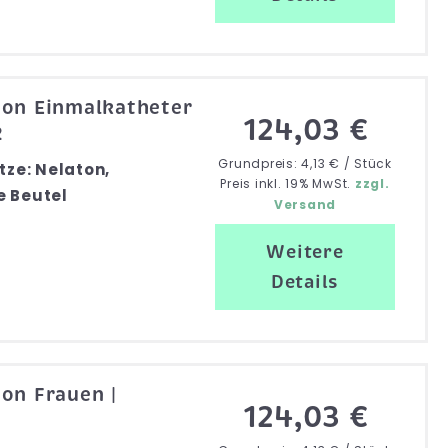
ton Einmalkatheter
124,03 €
2
Grundpreis: 4,13 € / Stück
tze: Nelaton,
Preis inkl. 19% MwSt.
zzgl.
e Beutel
Versand
Weitere
Details
ton Frauen |
124,03 €