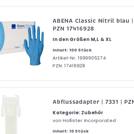
ABENA Classic Nitril blau 
PZN 17416928
In den Größen M,L & XL
Inhalt: 100 Stück
Artikel-Nr. 1999905274
PZN: 17416928
Abflussadapter | 7331 | P
Kategorie: Zubehör
von
Hollister Incorporated
Inhalt: 10 Stück