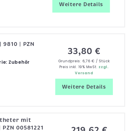
Weitere Details
| 9810 | PZN
33,80 €
Grundpreis: 6,76 € / Stück
ie: Zubehör
Preis inkl. 19% MwSt.
zzgl.
Versand
Weitere Details
theter mit
| PZN 00581221
219,62 €