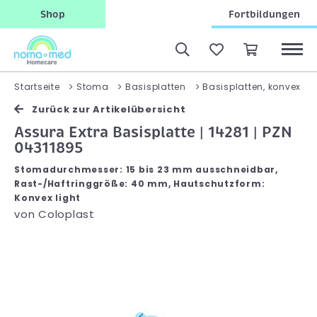
Shop
Fortbildungen
Startseite
Stoma
Basisplatten
Basisplatten, konvex
Zurück zur Artikelübersicht
Assura Extra Basisplatte | 14281 | PZN
04311895
Stomadurchmesser: 15 bis 23 mm ausschneidbar,
Rast-/Haftringgröße: 40 mm, Hautschutzform:
Konvex light
von
Coloplast