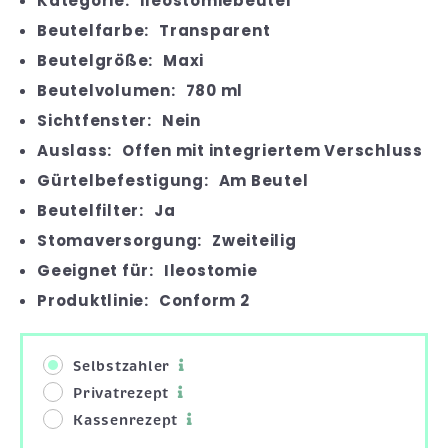
Kategorie:
Ileostomiebeutel
Beutelfarbe:
Transparent
Beutelgröße:
Maxi
Beutelvolumen:
780 ml
Sichtfenster:
Nein
Auslass:
Offen mit integriertem Verschluss
Gürtelbefestigung:
Am Beutel
Beutelfilter:
Ja
Stomaversorgung:
Zweiteilig
Geeignet für:
Ileostomie
Produktlinie:
Conform 2
Selbstzahler
Privatrezept
Kassenrezept