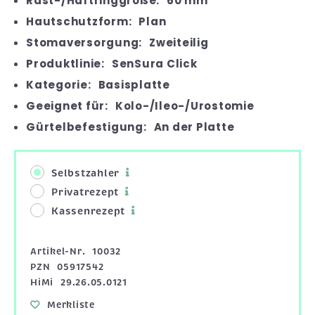
Rast-/Haftringgröße:
60 mm
Hautschutzform:
Plan
Stomaversorgung:
Zweiteilig
Produktlinie:
SenSura Click
Kategorie:
Basisplatte
Geeignet für:
Kolo-/Ileo-/Urostomie
Gürtelbefestigung:
An der Platte
Selbstzahler
Privatrezept
Kassenrezept
Artikel-Nr.
10032
PZN
05917542
HiMi
29.26.05.0121
Merkliste