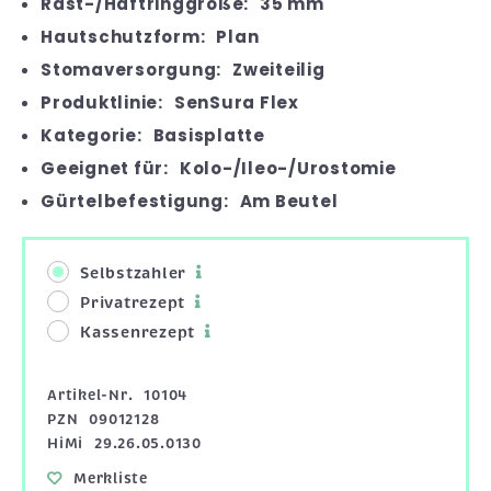
Rast-/Haftringgröße:
35 mm
Hautschutzform:
Plan
Stomaversorgung:
Zweiteilig
Produktlinie:
SenSura Flex
Kategorie:
Basisplatte
Geeignet für:
Kolo-/Ileo-/Urostomie
Gürtelbefestigung:
Am Beutel
Selbstzahler
Privatrezept
Kassenrezept
Artikel-Nr.
10104
PZN
09012128
HiMi
29.26.05.0130
Merkliste