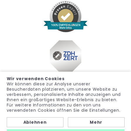
100% EMPFEHLUNGEN
Mehr Infos
Wir verwenden Cookies
Wir können diese zur Analyse unserer
Besucherdaten platzieren, um unsere Website zu
verbessern, personalisierte Inhalte anzuzeigen und
Ihnen ein großartiges Website-Erlebnis zu bieten.
Für weitere Informationen zu den von uns
Impressum
Datenschutz
Widerrufsrecht
verwendeten Cookies öffnen Sie die Einstellungen.
Allgemeine Geschäftsbedingungen
Hinweisgeber
Ablehnen
Mehr
© noma-med – Ein Geschäftsbereich der PubliCare GmbH