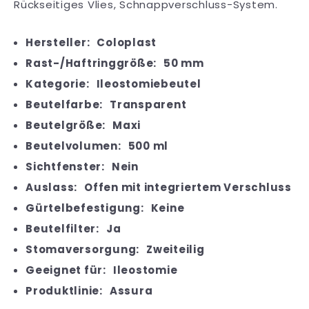
Rückseitiges Vlies, Schnappverschluss-System.
Hersteller:
Coloplast
Rast-/Haftringgröße:
50 mm
Kategorie:
Ileostomiebeutel
Beutelfarbe:
Transparent
Beutelgröße:
Maxi
Beutelvolumen:
500 ml
Sichtfenster:
Nein
Auslass:
Offen mit integriertem Verschluss
Gürtelbefestigung:
Keine
Beutelfilter:
Ja
Stomaversorgung:
Zweiteilig
Geeignet für:
Ileostomie
Produktlinie:
Assura