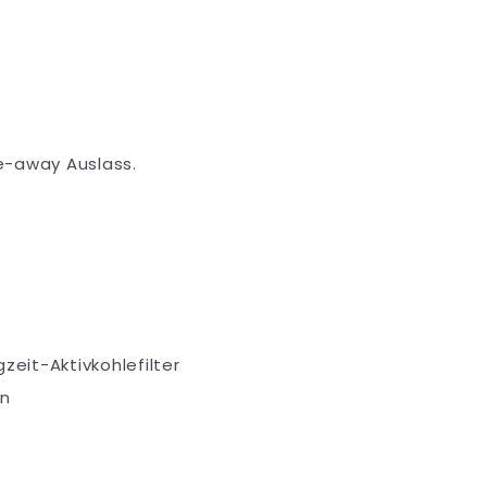
e-away Auslass.
zeit-Aktivkohlefilter
en