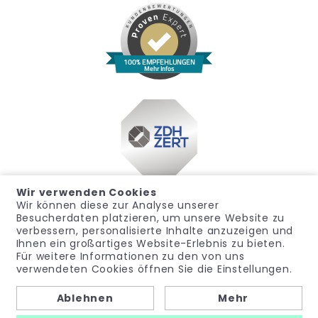
100% EMPFEHLUNGEN
Mehr Infos
Wir verwenden Cookies
Wir können diese zur Analyse unserer
Besucherdaten platzieren, um unsere Website zu
verbessern, personalisierte Inhalte anzuzeigen und
Ihnen ein großartiges Website-Erlebnis zu bieten.
Für weitere Informationen zu den von uns
Impressum
Datenschutz
Widerrufsrecht
verwendeten Cookies öffnen Sie die Einstellungen.
Allgemeine Geschäftsbedingungen
Hinweisgeber
Ablehnen
Mehr
© noma-med – Ein Geschäftsbereich der PubliCare GmbH