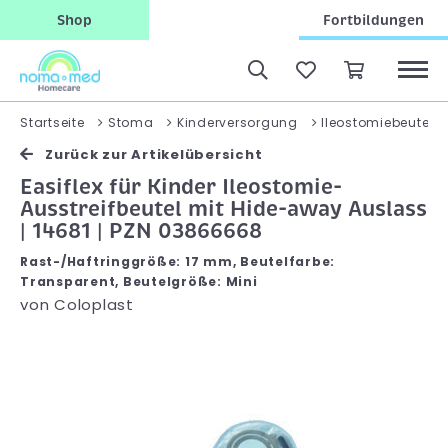
Shop
Fortbildungen
Startseite
Stoma
Kinderversorgung
Ileostomiebeutel, z
Zurück zur Artikelübersicht
Easiflex für Kinder Ileostomie-
Ausstreifbeutel mit Hide-away Auslass
| 14681 | PZN 03866668
Rast-/Haftringgröße: 17 mm, Beutelfarbe:
Transparent, Beutelgröße: Mini
von
Coloplast