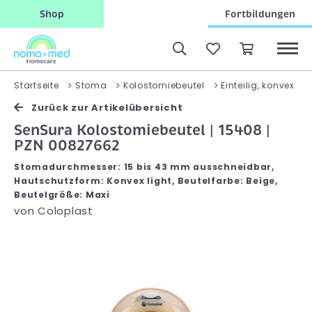
Shop
Fortbildungen
Startseite
Stoma
Kolostomiebeutel
Einteilig, konvex
Zurück zur Artikelübersicht
SenSura Kolostomiebeutel | 15408 |
PZN 00827662
Stomadurchmesser: 15 bis 43 mm ausschneidbar,
Hautschutzform: Konvex light, Beutelfarbe: Beige,
Beutelgröße: Maxi
von
Coloplast