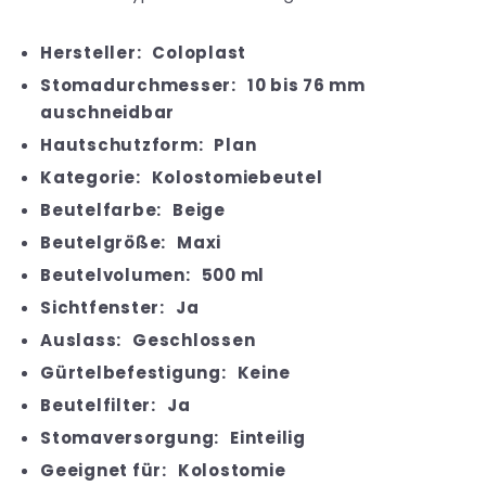
Hersteller:
Coloplast
Stomadurchmesser:
10 bis 76 mm
auschneidbar
Hautschutzform:
Plan
Kategorie:
Kolostomiebeutel
Beutelfarbe:
Beige
Beutelgröße:
Maxi
Beutelvolumen:
500 ml
Sichtfenster:
Ja
Auslass:
Geschlossen
Gürtelbefestigung:
Keine
Beutelfilter:
Ja
Stomaversorgung:
Einteilig
Geeignet für:
Kolostomie