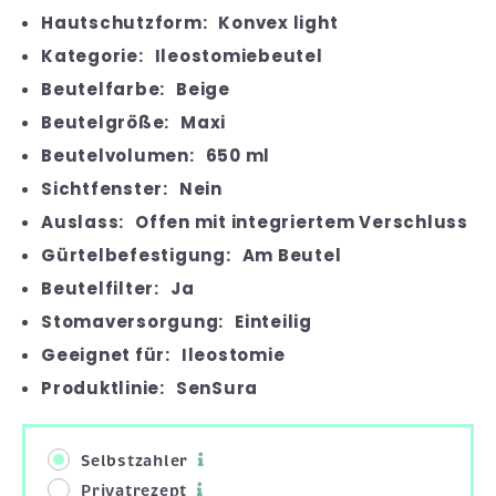
Hautschutzform:
Konvex light
Kategorie:
Ileostomiebeutel
Beutelfarbe:
Beige
Beutelgröße:
Maxi
Beutelvolumen:
650 ml
Sichtfenster:
Nein
Auslass:
Offen mit integriertem Verschluss
Gürtelbefestigung:
Am Beutel
Beutelfilter:
Ja
Stomaversorgung:
Einteilig
Geeignet für:
Ileostomie
Produktlinie:
SenSura
Selbstzahler
Privatrezept