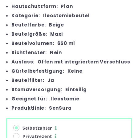
Hautschutzform:
Plan
Kategorie:
Ileostomiebeutel
Beutelfarbe:
Beige
Beutelgröße:
Maxi
Beutelvolumen:
650 ml
Sichtfenster:
Nein
Auslass:
Offen mit integriertem Verschluss
Gürtelbefestigung:
Keine
Beutelfilter:
Ja
Stomaversorgung:
Einteilig
Geeignet für:
Ileostomie
Produktlinie:
SenSura
Selbstzahler
Privatrezept