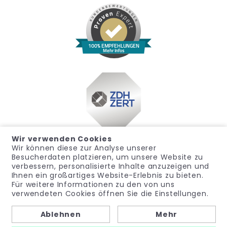
100% EMPFEHLUNGEN
Mehr Infos
Wir verwenden Cookies
Wir können diese zur Analyse unserer
Besucherdaten platzieren, um unsere Website zu
verbessern, personalisierte Inhalte anzuzeigen und
Ihnen ein großartiges Website-Erlebnis zu bieten.
Für weitere Informationen zu den von uns
Impressum
Datenschutz
Widerrufsrecht
verwendeten Cookies öffnen Sie die Einstellungen.
Allgemeine Geschäftsbedingungen
Hinweisgeber
Ablehnen
Mehr
© noma-med – Ein Geschäftsbereich der PubliCare GmbH