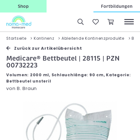
Shop
Fortbildungen
Startseite
Kontinenz
Ableitende Kontinenzprodukte
Bett
Zurück zur Artikelübersicht
Medicare® Bettbeutel | 28115 | PZN
00732223
Volumen: 2000 ml, Schlauchlänge: 90 cm, Kategorie:
Bettbeutel unsteril
von
B. Braun