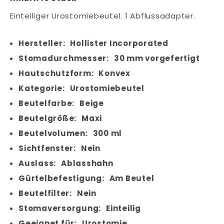
Einteiliger Urostomiebeutel. 1 Abflussadapter.
Hersteller:
Hollister Incorporated
Stomadurchmesser:
30 mm vorgefertigt
Hautschutzform:
Konvex
Kategorie:
Urostomiebeutel
Beutelfarbe:
Beige
Beutelgröße:
Maxi
Beutelvolumen:
300 ml
Sichtfenster:
Nein
Auslass:
Ablasshahn
Gürtelbefestigung:
Am Beutel
Beutelfilter:
Nein
Stomaversorgung:
Einteilig
Geeignet für:
Urostomie