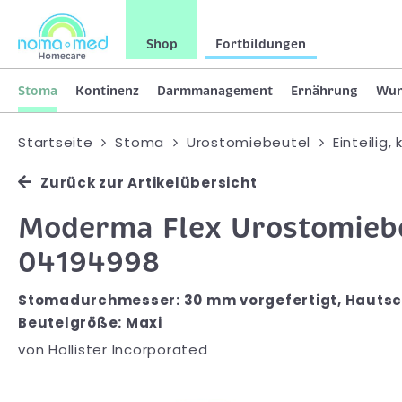
Shop
Fortbildungen
Stoma
Kontinenz
Darmmanagement
Ernährung
Wu
Startseite
Stoma
Urostomiebeutel
Einteilig,
Zurück zur Artikelübersicht
Moderma Flex Urostomiebe
04194998
Stomadurchmesser: 30 mm vorgefertigt, Hautsch
Beutelgröße: Maxi
von
Hollister Incorporated