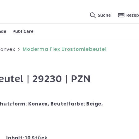
Suche
Rezep
nde
PubliCare
 konvex
Moderma Flex Urostomiebeutel
utel | 29230 | PZN
utzform: Konvex, Beutelfarbe: Beige,
Inhalt: 10 Stück