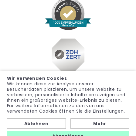
100% EMPFEHLUNGEN
Mehr Infos
Wir verwenden Cookies
Wir können diese zur Analyse unserer
Besucherdaten platzieren, um unsere Website zu
verbessern, personalisierte Inhalte anzuzeigen und
Ihnen ein großartiges Website-Erlebnis zu bieten.
Für weitere Informationen zu den von uns
Impressum
Datenschutz
Widerrufsrecht
verwendeten Cookies öffnen Sie die Einstellungen.
Allgemeine Geschäftsbedingungen
Hinweisgeber
Ablehnen
Mehr
© noma-med – Ein Geschäftsbereich der PubliCare GmbH