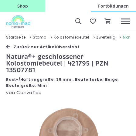
Shop
Fortbildungen
Natur
Startseite
Stoma
Kolostomiebeutel
Zweiteilig
Zurück zur Artikelübersicht
Natura®+ geschlossener
Kolostomiebeutel | 421795 | PZN
13507781
Rast-/Haftringgröße: 38 mm , Beutelfarbe: Beige,
Beutelgröße: Mini
von
ConvaTec