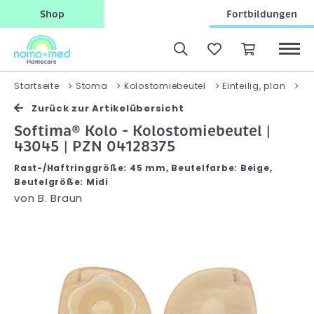
Shop
Fortbildungen
So
Startseite
Stoma
Kolostomiebeutel
Einteilig, plan
Zurück zur Artikelübersicht
Softima® Kolo - Kolostomiebeutel |
43045 | PZN 04128375
Rast-/Haftringgröße: 45 mm, Beutelfarbe: Beige,
Beutelgröße: Midi
von
B. Braun