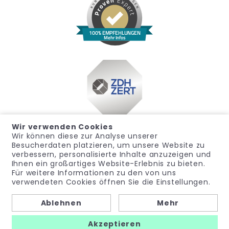
100% EMPFEHLUNGEN
Mehr Infos
Wir verwenden Cookies
Wir können diese zur Analyse unserer
Besucherdaten platzieren, um unsere Website zu
verbessern, personalisierte Inhalte anzuzeigen und
Ihnen ein großartiges Website-Erlebnis zu bieten.
Für weitere Informationen zu den von uns
Impressum
Datenschutz
Widerrufsrecht
verwendeten Cookies öffnen Sie die Einstellungen.
Allgemeine Geschäftsbedingungen
Hinweisgeber
Ablehnen
Mehr
© noma-med – Ein Geschäftsbereich der PubliCare GmbH
Akzeptieren