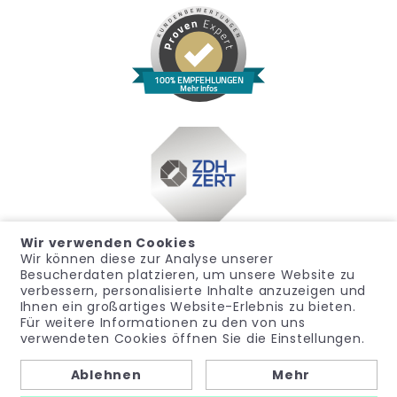
100% EMPFEHLUNGEN
Mehr Infos
Wir verwenden Cookies
Wir können diese zur Analyse unserer
Besucherdaten platzieren, um unsere Website zu
verbessern, personalisierte Inhalte anzuzeigen und
Ihnen ein großartiges Website-Erlebnis zu bieten.
Für weitere Informationen zu den von uns
Impressum
Datenschutz
Widerrufsrecht
verwendeten Cookies öffnen Sie die Einstellungen.
Allgemeine Geschäftsbedingungen
Hinweisgeber
Ablehnen
Mehr
© noma-med – Ein Geschäftsbereich der PubliCare GmbH