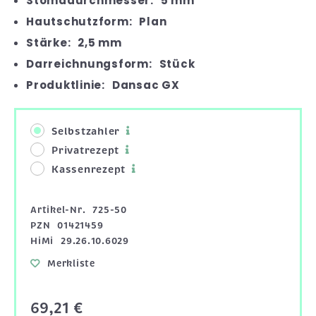
Stomadurchmesser:
5 mm
Hautschutzform:
Plan
Stärke:
2,5 mm
Darreichnungsform:
Stück
Produktlinie:
Dansac GX
Selbstzahler
Privatrezept
Kassenrezept
Artikel-Nr.
725-50
PZN
01421459
HiMi
29.26.10.6029
Merkliste
69,21 €