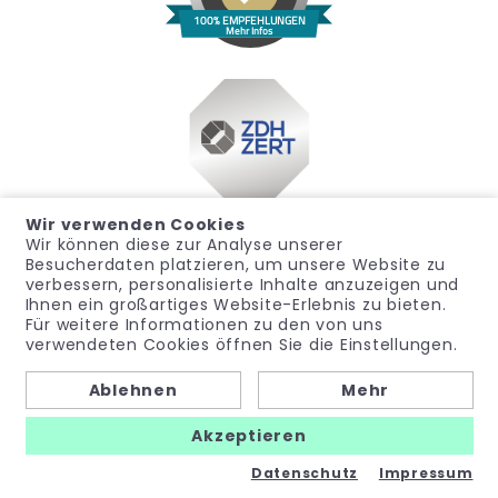
100% EMPFEHLUNGEN
Mehr Infos
Wir verwenden Cookies
Wir können diese zur Analyse unserer
Besucherdaten platzieren, um unsere Website zu
verbessern, personalisierte Inhalte anzuzeigen und
Ihnen ein großartiges Website-Erlebnis zu bieten.
Für weitere Informationen zu den von uns
Impressum
Datenschutz
Widerrufsrecht
verwendeten Cookies öffnen Sie die Einstellungen.
Allgemeine Geschäftsbedingungen
Hinweisgeber
Ablehnen
Mehr
© noma-med – Ein Geschäftsbereich der PubliCare GmbH
Akzeptieren
Made with
by
dc AG
Datenschutz
Impressum