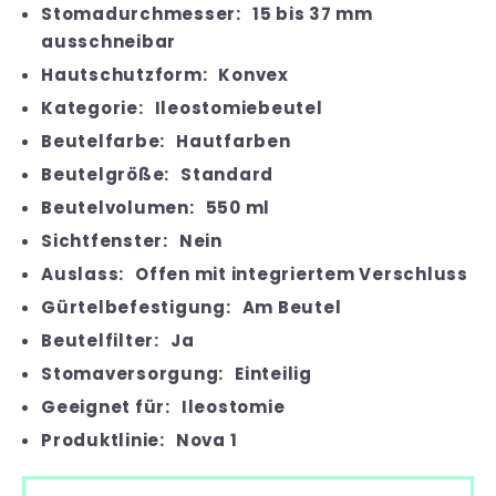
Stomadurchmesser:
15 bis 37 mm
ausschneibar
Hautschutzform:
Konvex
Kategorie:
Ileostomiebeutel
Beutelfarbe:
Hautfarben
Beutelgröße:
Standard
Beutelvolumen:
550 ml
Sichtfenster:
Nein
Auslass:
Offen mit integriertem Verschluss
Gürtelbefestigung:
Am Beutel
Beutelfilter:
Ja
Stomaversorgung:
Einteilig
Geeignet für:
Ileostomie
Produktlinie:
Nova 1