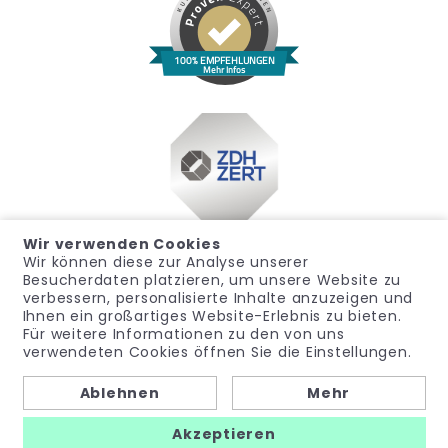
100% EMPFEHLUNGEN
Mehr Infos
Wir verwenden Cookies
Wir können diese zur Analyse unserer
Besucherdaten platzieren, um unsere Website zu
verbessern, personalisierte Inhalte anzuzeigen und
Ihnen ein großartiges Website-Erlebnis zu bieten.
Für weitere Informationen zu den von uns
Impressum
Datenschutz
Widerrufsrecht
verwendeten Cookies öffnen Sie die Einstellungen.
Allgemeine Geschäftsbedingungen
Hinweisgeber
Ablehnen
Mehr
© noma-med – Ein Geschäftsbereich der PubliCare GmbH
Akzeptieren