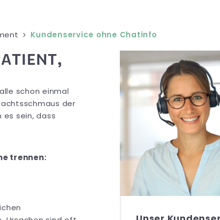
ment
Kundenservice ohne Chatinfo
PATIENT,
 alle schon einmal
hnachtsschmaus der
n es sein, dass
e trennen:
lichen
Unser Kundenser
. Ursachen sind oft