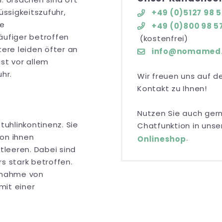
üssigkeitszufuhr,
+49 (0)5127 98 5
ie
+49 (0)800 98 57
äufiger betroffen
(kostenfrei)
tere leiden öfter an
info@nomamed
st vor allem
hr.
Wir freuen uns auf d
Kontakt zu Ihnen!
Nutzen Sie auch gern
tuhlinkontinenz. Sie
Chatfunktion in uns
von ihnen
.
Onlineshop
leeren. Dabei sind
 stark betroffen.
innahme von
mit einer