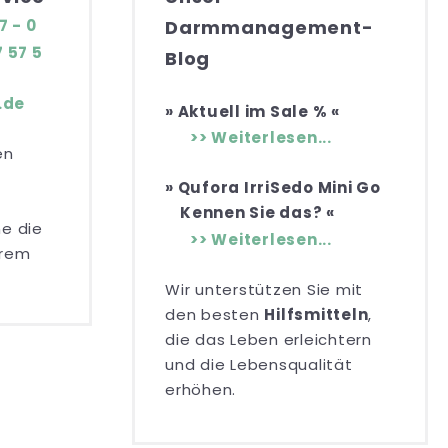
Darmmanagement-
7 - 0
 57 5
Blog
.de
» Aktuell im Sale % «
>> Weiterlesen...
en
» Qufora IrriSedo Mini Go
Kennen Sie das? «
e die
>> Weiterlesen...
erem
Wir unterstützen Sie mit
den besten
Hilfsmitteln
,
die das Leben erleichtern
und die Lebensqualität
erhöhen.