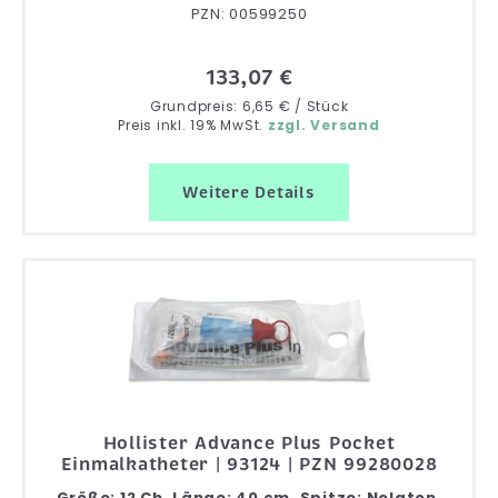
PZN: 00599250
133,07 €
Grundpreis: 6,65 € / Stück
Preis inkl. 19% MwSt.
zzgl. Versand
Weitere Details
Hollister Advance Plus Pocket
Einmalkatheter | 93124 | PZN 99280028
Größe: 12 Ch, Länge: 40 cm, Spitze: Nelaton,