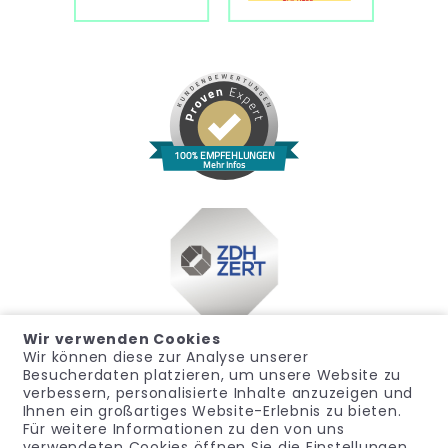
100% EMPFEHLUNGEN
Mehr Infos
Wir verwenden Cookies
Wir können diese zur Analyse unserer
Besucherdaten platzieren, um unsere Website zu
verbessern, personalisierte Inhalte anzuzeigen und
Ihnen ein großartiges Website-Erlebnis zu bieten.
Für weitere Informationen zu den von uns
Impressum
Datenschutz
Widerrufsrecht
verwendeten Cookies öffnen Sie die Einstellungen.