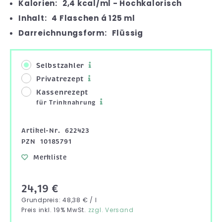
Kalorien:
2,4 kcal/ml - Hochkalorisch
Inhalt:
4 Flaschen á 125 ml
Darreichnungsform:
Flüssig
Selbstzahler
Privatrezept
Kassenrezept
für Trinknahrung
Artikel-Nr.
622423
PZN
10185791
Merkliste
24,19 €
Grundpreis: 48,38 € / l
Preis inkl. 19% MwSt.
zzgl. Versand