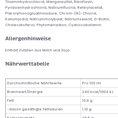
Thiaminhydrochlorid, Mangansulfat, Riboflavin,
Pyridoxinhydrochlorid, Natriumfluorid, Retinylacetat,
Pterolymonogluatminsäure, Chrom-(III)-Chlorid,
Kaliumjodid, Natriummolybdat, Natriumselenit, D-Biotin,
Cholecalciferol, Phytomenadion, Cyanocobalamin.
Allergenhinweise
Enthält Zutaten aus Milch und Soja.
Nährwerttabelle
Durchschnittliche Nährtwerte
Pro 100 ml
Brennwert/Energie
240 kcal/1004 kJ
Fett
10,9 g
-davon gesättigte Fettsäuren
1,13 g
Kohlenhydrate
28,5 g