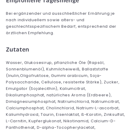
Empfohlene Tagesmenge
Bei ergänzender und ausschließlicher Ernährung je
nach individuellem sowie alters- und
geschlechtsspezifischem Bedarf, entsprechend der
ärztlichen Empfehlung.
Zutaten
Wasser, Glukosesirup, pflanzliche Öle (Rapsöl,
Sonnenblumenöl), Kuhmilcheiweiß, Ballaststoffe
(Inulin,Oligofruktose, Gummi arabicum, Soja-
Polysaccharide, Cellulose, resistente Stärke), Zucker,
Emulgator (Sojalecithin), Kaliumcitrat,
Dikaliumphosphat, natürliches Aroma (Erdbeere),
Dimagnesiumphosphat, Natriumchlorid, Natriumcitrat,
Calciumphosphat, Cholinchlorid, Natrium-L-ascorbat,
Kaliumhydroxid, Taurin, Eisenlaktat, ß-Karotin, Zinksulfat,
L-Carnitin, Kupferglukonat, Nikotinamid, Calcium-D-
Panthothenat, D-alpha-Tocopherylacetat,